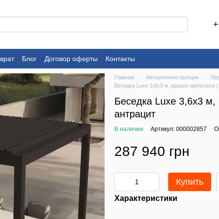
+
врат
Блог
Договор оферты
Контакты
Главная
Металлоконструкции
Пе
Беседка Luxe 3,6x3 м, крыша open/close 
Беседка Luxe 3,6x3 м,
антрацит
В наличии
Артикул: 000002857
О
287 940 грн
Купить
Характеристики