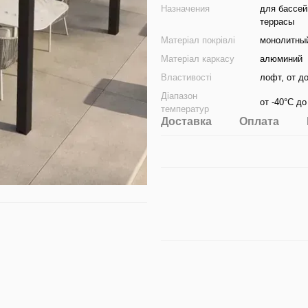
Назначения
для бассей
террасы
Матеріал покрівлі
монолитный
Матеріал каркасу
алюминий
Властивості
лофт, от д
Діапазон
от -40°С д
температур
Доставка
Оплата