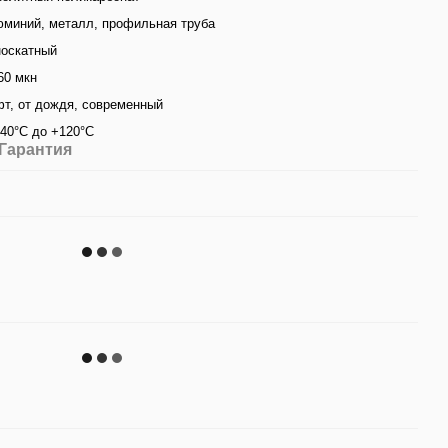
миний, металл, профильная труба
носкатный
60 мкн
т, от дождя, современный
-40°С до +120°C
Гарантия