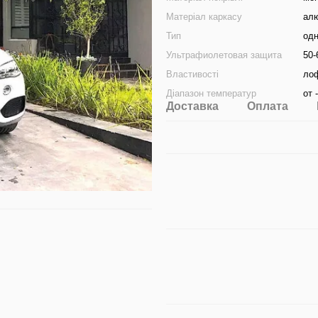
Матеріал каркасу
алю
Тип
од
Ультрафиолетовая защита
50-
Властивості
лоф
Діапазон температур
от 
Доставка
Оплата