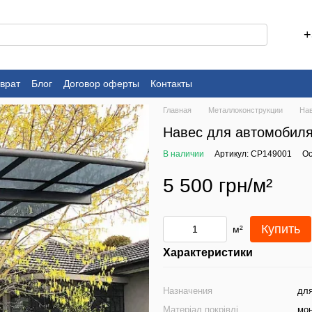
+
врат
Блог
Договор оферты
Контакты
Главная
Металлоконструкции
На
Навес для автомобиля
В наличии
Артикул: CP149001
Ос
5 500 грн/м²
Купить
м²
Характеристики
Назначения
для
Матеріал покрівлі
мон