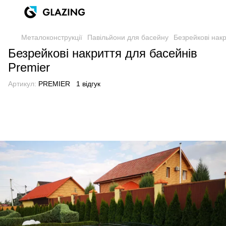
Металоконструкції
Павільйони для басейну
Безрейкові накр
Безрейкові накриття для басейнів
Premier
Артикул:
PREMIER
1 відгук