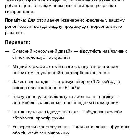
роблять цей навіс відмінним рішенням для цілорічного
використання.
Примітка:
Для отримання інженерних креслень у вашому
регіоні зверніться до відділу продажу для персонального
рішення.
Переваги:
Сучасний консольний дизайн — відсутність нав'язливих
стійок полегшує паркування
Міцний каркас з алюмінієвого сплаву з порошковим
покриттям та ударостійкі полікарбонатні панелі
Захист від негоди — витримує вітер до 123 км/год та
снігове навантаження до 64 кг/㎡
Блокування ультрафіолету та зменшення нагріву —
автомобіль залишається прохолодним і захищеним
Інтелектуальне відведення води — вбудовані жолоби
зберігають простір сухим
Універсальне застосування — для авто, човнів, фургонів
або тіньових зон відпочинку