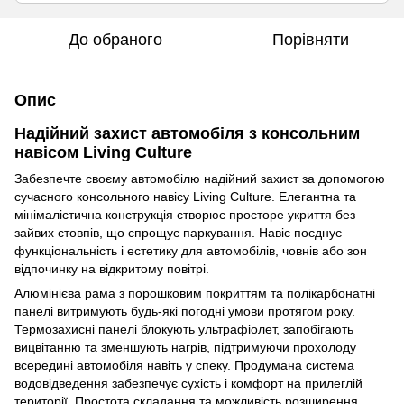
До обраного
Порівняти
Опис
Надійний захист автомобіля з консольним
навісом Living Culture
Забезпечте своєму автомобілю надійний захист за допомогою
сучасного консольного навісу Living Culture. Елегантна та
мінімалістична конструкція створює просторе укриття без
зайвих стовпів, що спрощує паркування. Навіс поєднує
функціональність і естетику для автомобілів, човнів або зон
відпочинку на відкритому повітрі.
Алюмінієва рама з порошковим покриттям та полікарбонатні
панелі витримують будь-які погодні умови протягом року.
Термозахисні панелі блокують ультрафіолет, запобігають
вицвітанню та зменшують нагрів, підтримуючи прохолоду
всередині автомобіля навіть у спеку. Продумана система
водовідведення забезпечує сухість і комфорт на прилеглій
території. Простота складання та можливість розширення