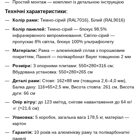
Простий монтаж — комплект із детальною інструкцією
Технічні характеристики:
Колір рами:
Темно-сірий (RAL7016), Білий (RAL9016)
Колір панелей:
Темно-сірий — блокує 98,5%
інфрачервоного випромінювання; Світло-сірий —
пропускає 8% світла, блокує 100% ультрафіолету
Матеріали:
Рама — алюмінієвий сплав з порошковим
покриттям, Панелі — полікарбонат Bayer товщиною 2 мм
Розміри:
З опорними плитами: 550×280×316 см;
Вбудована установка: 550×280×265 см
Деталі рами:
Стовп: 162×88 мм (товщина 2,6–4,0 мм),
Балка даху: 116×65×2,5 мм, Висота стовпа: 261 см, Висота
дуги: 66 см
Опір вітру:
до 123 км/год, снігове навантаження до 64 кг/
㎡ (≈21,6 см)
Упаковка:
5 коробок, загальна вага 178,5 кг, матеріал —
картон
Гарантія:
10 років на алюмінієву раму та полікарбонатні
панелі